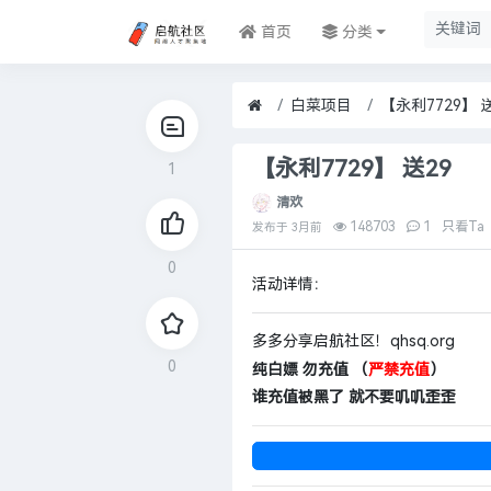
首页
分类
白菜项目
【永利7729】 
【永利7729】 送29
1
清欢
148703
1
只看Ta
发布于
3月前
0
活动详情：
多多分享启航社区！qhsq.org
0
纯白嫖 勿充值 （
严禁充值
）
谁充值被黑了 就不要叽叽歪歪