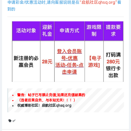
申请彩金/优惠活动时,请向客服说明是在
“启航社区qhsq.org”
看
到的
警告：帖子已写禁止充值;如果还充值被黑的
（违者后果自负，与本站无关！！！）
权威博彩社区！启航社区qhsq.org
✅